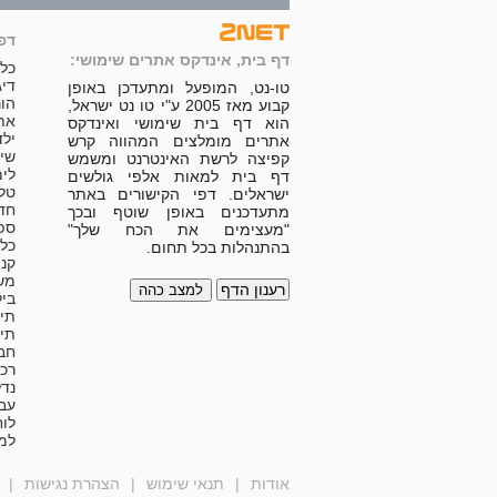
דפי
דף בית, אינדקס אתרים שימושי:
כלי 
דיג
טו-נט, המופעל ומתעדכן באופן
הור
קבוע מאז 2005 ע"י טו נט ישראל,
אתר
הוא דף בית שימושי ואינדקס
ילד
אתרים מומלצים המהווה קרש
שימ
קפיצה לרשת האינטרנט ומשמש
לימ
דף בית למאות אלפי גולשים
טלו
ישראלים. דפי הקישורים באתר
חד
מתעדכנים באופן שוטף ובכך
ספ
"מעצימים את הכח שלך"
כל
בהתנהלות בכל תחום.
קני
משל
למצב כהה
ביל
תיי
תיי
חב
רכ
נדל
עב
לוח
למב
אודות
|
תנאי שימוש
|
הצהרת נגישות
|