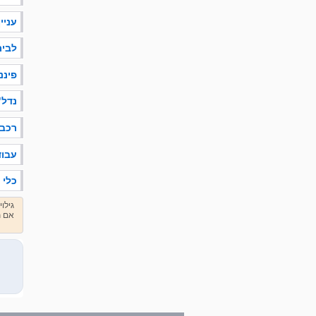
עניין
לבית
פיננ
נדל"
רכב
עבוד
כלי AI
אם ת