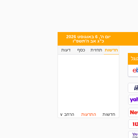
יום ה', 6 באוגוסט 2026
כ"ג אב ה'תשפ"ו
חדשות
תחזית
כסף
דעות
וגל
חדשות
התרעות
הרחב ∨