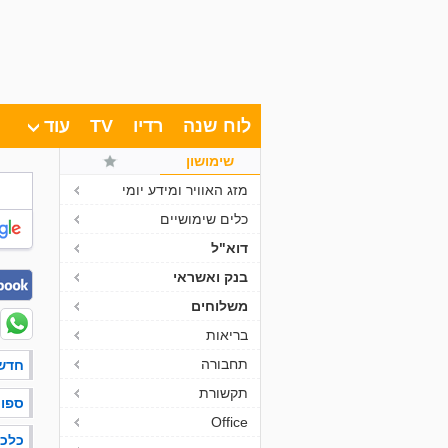
לוח שנה
רדיו
TV
עוד
לחצו
שימושון
ENTER
כדי
מזג האוויר ומידע יומי
לדלג
כלים שימושיים
לחיפוש
ולאייקונים
דוא"ל
המרכזיים
בנק ואשראי
משלוחים
בריאות
תחבורה
חדש
תקשורת
ספו
Office
כלכ