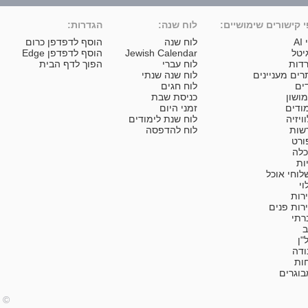
 קישורים שימושיים:
לוח שנה:
הגדרות:
AI
לוח שנה
הוסף לדפדפן כרום
יטל
Jewish Calendar
הוסף לדפדפן Edge
דות
לוח עברי
הפוך לדף הבית
ים מעניינים
לוח שנה שנתי
ים
לוח חגים
ושון
כניסת שבת
ודים
זמני היום
ויזיה
לוח שנת לימודים
שות
לוח להדפסה
ורט
כלה
ות
וחי אוכל
וי
רות
רות פנים
רתי
ב
"ן
ודה
ות
וגרים
© כ