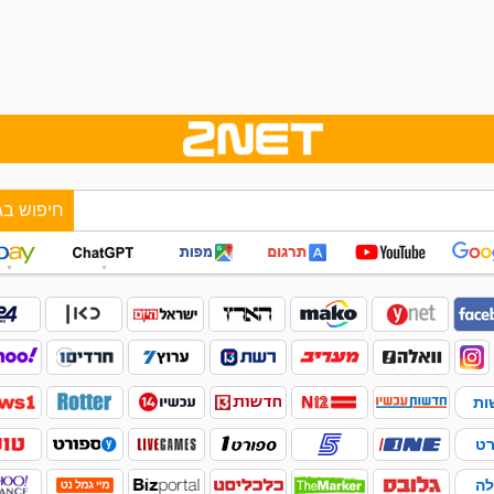
חיפוש בג
▼
▼
ות
רט
לה