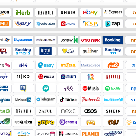
▼
ת
ת
ות
ות
ת
קה
תי
ה
ם