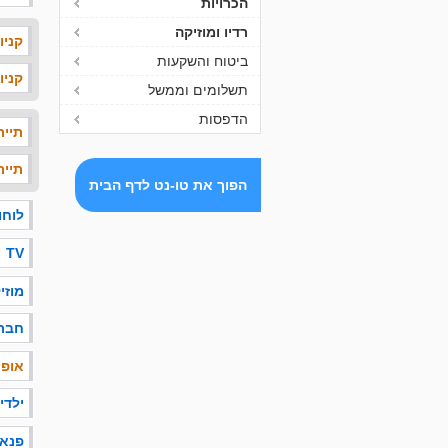
הכרויות
רדיו ומוזיקה
קניו
ביטוח והשקעות
קניו
תשלומים וממשל
הדפסות
תייר
תייר
הפוך את טו-נט לדף הבית
לוחו
TV
מוזי
חבר
אופנ
ילדי
פנאי