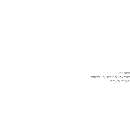
חום זה
ישראל | סטודנטים | לימודי
לימודי תעודה