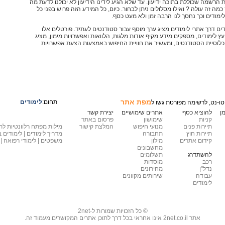
 הרשמה שכוללת בתוכה ידיעון. עד שלא הגיע לידינו הידיעון לא יכולנו לדעת מה
מה זה עולה ? ואילו מסלולים ניתן לבחור. כיום, כל המידע הזה פרוש בפני כל
ימודים וכך נחסך לנו הרבה זמן ולא מעט כסף.
דים דרך אתרי לימודים מציג ערך מוסף עבור סטודנטים לעתיד. פורטלים אלו
ץ לימודים, מספקים מידע מקיף אודות מלגות, הלוואות ואפשרויות מימון, מציג
כלוסיית הסטודנטים, ומעשיר את חוויית החיפוש באמצעות הצעת אפשרויות
מפת אתר
תחום:
לימודים
ו-נט, לרשימה מפורטת גשו ל
ן
להוציא כסף
אתרים שימושיים
יצירת קשר
קניות
שימושון
פרסום באתר
תיירות פנים
מנועי חיפוש
המלצת קישור
:מילות מפתח רלוונטיות לת
תיירות חוץ
תחבורה
מדריך לימודים | לימודים ב
קידום אתרים
מילון
משפטים | לימודי רפואה | 
מחשבונים
להשתדרג
תשלומים
רכב
מוסדות
נדל"ן
מחירונים
עבודה
שירותים מקוונים
לימודים
© כל הזכויות שמורות ל-2net
אתר 2net.co.il אינו אחראי בכל דרך לתוכן אתרים המקושרים מעמוד זה.