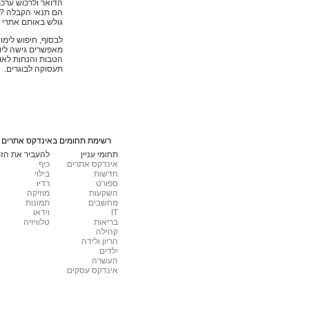
הדואר ולרכוש ערכת
הם תנאי הקבלה ? כ
גולש באותם אתרי ל
לבסוף, חיפוש לימו
מאפשרים גישה ליוע
הטבות והנחות לאו
תעסוקה לבוגרים.
רשימת תחומים באינדקס אתרים ט
תחומי עניין
להעביר את הזמ
אינדקס אתרים
כיף
חדשות
בילוי
ספורט
רדיו
השקעות
מוזיקה
מחשבים
תמונות
IT
וידאו
בריאות
טלוויזיה
קהילה
הריון ולידה
ילדים
העשרה
אינדקס עסקים