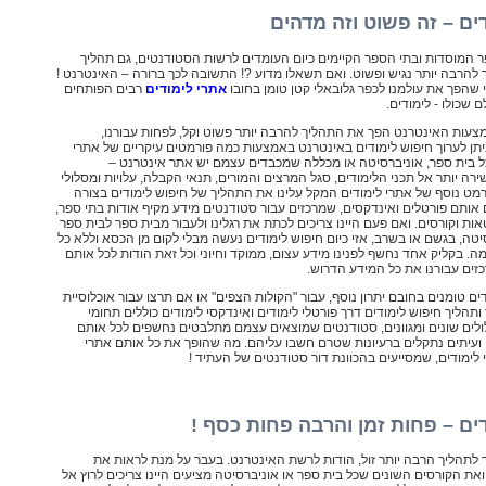
ים – זה פשוט וזה מדהים
 המוסדות ובתי הספר הקיימים כיום העומדים לרשות הסטודנטים, גם תהליך
 להרבה יותר נגיש ופשוט. ואם תשאלו מדוע ?! התשובה לכך ברורה – האינטרנט !
שהפך את עולמנו לכפר גלובאלי קטן טומן בחובו
אתרי לימודים
רבים הפותחים
ם שכולו - לימודים.
צעות האינטרנט הפך את התהליך להרבה יותר פשוט וקל, לפחות עבורנו,
יתן לערוך חיפוש לימודים באינטרנט באמצעות כמה פורמטים עיקריים של אתרי
כל בית ספר, אוניברסיטה או מכללה שמכבדים עצמם יש אתר אינטרנט –
ה יותר אל תכני הלימודים, סגל המרצים והמורים, תנאי הקבלה, עלויות ומסלולי
רמט נוסף של אתרי לימודים המקל עלינו את התהליך של חיפוש לימודים בצורה
ם אותם פורטלים ואינדקסים, שמרכזים עבור סטודנטים מידע מקיף אודות בתי ספר,
אות וקורסים. ואם פעם היינו צריכים לכתת את רגלינו ולעבור מבית ספר לבית ספר
טה, בגשם או בשרב, אזי כיום חיפוש לימודים נעשה מבלי לקום מן הכסא וללא כל
ה. בקליק אחד נחשף לפנינו מידע עצום, ממוקד וחיוני וכל זאת הודות לכל אותם
זים עבורנו את כל המידע הדרוש.
ים טומנים בחובם יתרון נוסף, עבור "הקולות הצפים" או אם תרצו עבור אוכלוסיית
הליך חיפוש לימודים דרך פורטלי לימודים ואינדקסי לימודים כוללים תחומי
ולים שונים ומגוונים, סטודנטים שמוצאים עצמם מתלבטים נחשפים לכל אותם
 ועיתים נתקלים ברעיונות שטרם חשבו עליהם. מה שהופך את כל אותם אתרי
י לימודים, שמסייעים בהכוונת דור סטודנטים של העתיד !
ים – פחות זמן והרבה פחות כסף !
 לתהליך הרבה יותר זול, הודות לרשת האינטרנט. בעבר על מנת לראות את
את הקורסים השונים שכל בית ספר או אוניברסיטה מציעים היינו צריכים לרוץ אל