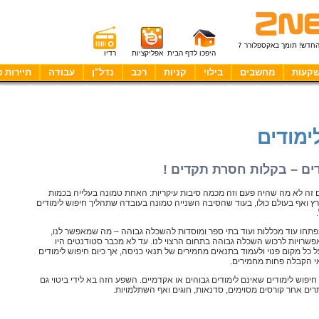
החדש! תומך באקספלורר 7
היפכו לדף הבית
אפליקציות
רדיו
קעות
מחשבים
בילוי
קניות
רכב
נדל"ן
עבודה
תיירות פ
ימודים
דים – בקלות חסרת תקדים !
ם זה לא מה שהיה פעם וזה מכמה סיבות עיקריות: האחת טמונה בעלייה בכמות
ץ ואף בעולם כולו, בעוד שהסיבה השנייה טמונה בעובדה שתהליך חיפוש לימודים
פתחו עוד מכללות ועוד בתי ספר ומוסדות להשכלה גבוהה – מה שמאפשר לנו,
פשרויות לרכוש השכלה גבוהה בתחום הרצוי לנו. עד לא מכבר סטודנטים היו
 כל מקום פנוי ולעמוד בתנאים מחמירים של תנאי כניסה, אך כיום חיפוש לימודים
י הקבלה פחות מחמירים.
 חיפוש לימודים שאינם לימודים גבוהים או אקדמיים. השפע הזה בא לידי ביטוי גם
ים אחר קורסים מסוימים, סדנאות, חוגים ואף השתלמויות.