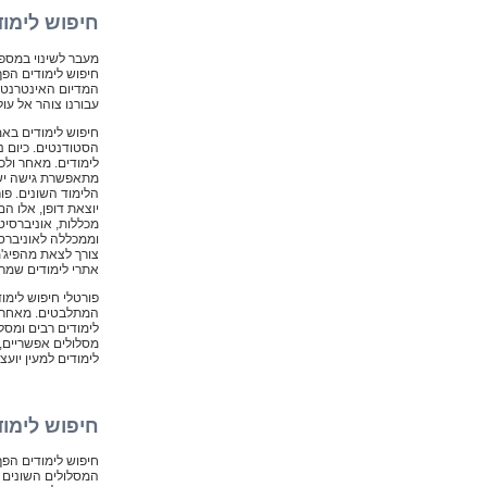
חיפוש לימוד
מעבר לשינוי במספר
חיפוש לימודים הפך
המדיום האינטרנטי 
עבורנו צוהר אל עול
חיפוש לימודים באמ
הסטודנטים. כיום נ
לימודים. מאחר ול
מתאפשרת גישה ישיר
הלימוד השונים. פו
יוצאת דופן, אלו ה
מכללות, אוניברסיט
וממכללה לאוניברסי
צורך לצאת מהפיג'מ
אתרי לימודים שמרכ
פורטלי חיפוש לימוד
המתלבטים. מאחר ות
לימודים רבים ומסל
מסלולים אפשריים,
לימודים למעין יועצ
חיפוש לימוד
חיפוש לימודים הפך
המסלולים השונים ו