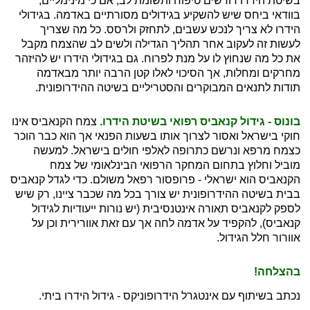
בשיטת הידרו דורשים טיפוח ותשומת לב, אם כי מינימליים,
בוודאי ביחס שיש להשקיע בגידולים מסורתיים באדמה. בגידולי
הידרו לא צריך לנכש עשבים, לתחזק ולרסס. כל מה שצריך
לעשות זה לעקוב אחר תהליך הגדילה ולשים לב שהצמח מקבל
את כל מה שנחוץ לו על מנת לפרוח. גם בגידולי הידרו יש להיזהר
מחרקים ומחלות, אך הסיכוי לאלו קטן הרבה יותר מבאדמה
תודות לתנאים המבוקרים והסטריליים בשיטה ההידרופונית.
בונוס - גידול קנאביס רפואי בשיטת הידרו.
צמח הקנאביס אינו
חוקי בישראל ואסור לצרוך אותו בשעות הפנאי אך הוא כבר הוכר
כצמח מרפא ונרשם כתרופה לאלפי חולים בישראל. למעשה
מוביל וחלוץ בתחום המחקר הרפואי הבינלאומי של צמח
הקנאביס הוא ישראלי - פרופסור רפאל משולם. כדי לגדל קנאביס
בבית בשיטה ההידרופונית יש צורך בכל מה שכבר ציינו, רק שיש
לספק לקנאביס תאורה אינטנסיבית (יש נורות ייעודיות לגידול
קנאביס), להקפיד על אדמה לחה אך עם זאת אוורירית וכן על
אוורור חלל הגידול.
בהצלחה!
נכתב בשיתוף עם אינטגרל הידרופוניקס - גידול הידרו ביתי.