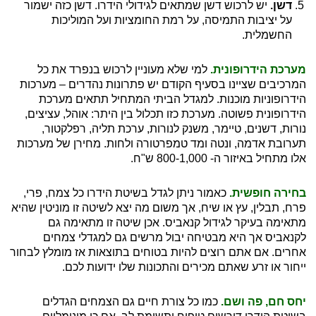
דשן.
יש לרכוש דשן שמתאים לגידולי הידרו. דשן כזה ישמור
על יציבות התמיסה, על רמת החומציות ועל המוליכות
החשמלית.
מערכת הידרופונית.
למי שלא מעוניין לרכוש בנפרד את כל
המרכיבים שציינו בסעיף הקודם יש פתרונות נהדרים – מערכות
הידרופוניות מוכנות. למגדל הביתי המתחיל תתאים מערכת
הידרופונית פשוטה. מערכת כזו תכלול בין היתר: אוהל, עציצים,
נורות, דשנים, טיימר, משנק לנורות, ערכת תליה, רפלקטור,
תערובת אדמה, ונטה ומד טמפרטורה ולחות. מחירן של מערכות
אלו מתחיל באיזור ה- 800-1,000 ש"ח.
בחירה חופשית.
כאמור ניתן לגדל בשיטת הידרו כל צמח, פרי,
פרח, תבלין, עץ או שיח, אך משום מה יצא לשיטה זו מוניטין שהיא
מתאימה בעיקר לגידול קנאביס. אכן שיטה זו מתאימה גם
לקנאביס אך היא מבטיחה יבול מרשים גם למגדלי צמחים
אחרים. אם אתם רוצים להיות בטוחים בתוצאות אז מומלץ לבחור
ייחור או זרע שאתם מכירים והתכונות שלו ידועות לכם.
יחס חם, פה ושם.
כמו כל צורת חיים גם הצמחים הגדלים