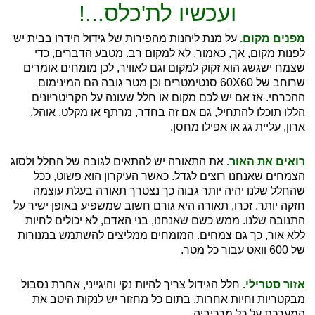
ועכשיו לת'כלס...!
מפנים מקום.
על מנת ליהנות מהפירות של גידול הידרו בבית יש
לפנות מקום, אך, כאמור, לא למקום רב. מטבע הדברים, כדי
שצמח ישגשג הוא זקוק למקום וגם לאוויר, לכן מומחים אומרים
שרוחב של 60X60 סנטימטרים וכן מטר גובה הם המינימום
ההכרחי. אז אם יש לכם מקום או חלל שעונה על הקריטריונים
הללו תוכלו להתחיל, גם אם זה בחדר, מרתף או מקלט, אוהל,
ארון, עליית גג או אפילו מחסן.
רואים את האור.
את התאורה יש להתאים לגובה של החלל ולסוג
הצמחים שאנחנו רוצים לגדל. כאשר העיקרון הוא פשוט, ככל
שהחלל שלנו יהיה יותר גבוה כך נצטרך תאורה בעלת עוצמה
חזקה יותר. זכרו, תאורה היא גורם חשוב שמשפיע באופן ישיר על
התנובה שלנו. ממש כשם שאנחנו, בני האדם, לא יכולים לחיות
ללא אור, כך גם צמחים. המומחים ממליצים להשתמש במנורות
של 600 וואט עבור כל מטר.
אזור סטרילי.
חלל הגידול צריך להיות נקי והיגייני, אחרת נסבול
מבקטריות וחיות אחרות. בתום כל מחזור יש לנקות היטב את
המערכת על כל מרכיביה.