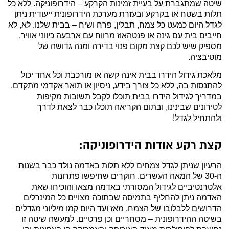
שיטה שמתגברת על בעיית זמינות הקרקע – הידרופוניקה. ללא כל
תלות בשטח או בקרקע ובעזרת מערכת הידרופונית ייעודית ניתן
לגדל היום כמעט כל צמח, תבלין, פרח ושיח – בבית שלנו. לא, לא
חייבים בית עם גינה או פנטהאוז מרווח עם ארבעה כיווני אוויר,
מספיק שיש לכם קצת מקום פנוי בדירה ומנה גדושה של
מוטיבציה.
מלאכת גידול הידרו בבית אינה קשה או מורכבת וכל אחד יכול
להתנסות בה, ללא כל צורך בידע, ניסיון או תואר אקדמי מתקדם.
במדריך לגידול הידרו בבית תוכלו לקבל תשובות מקיפות
לטירונים שבינינו, ובתום הקריאה תוכלו כבר לצאת לדרך
ולהתחיל לגדל!
קצת רקע אודות הידרופוניקה:
הרעיון שניתן לגדל צמחים ללא תלות באדמה נולד כבר בשנות
ה-30 של המאה העשרים. חוקרים שחיפשו פתרונות
אלטרנטיביים לגידול המסורתי באדמה מצאו והוכיחו שאת
האדמה ניתן להחליף בתמיסה שבתוכה מצויים כל המינרלים
הדרושים ללבלובו של הצמח. מאז ועד היום קמו מיליוני מגדלים
בשיטה ההידרופונית – מסחריים וכן פרטיים. למעשה שיטה זו