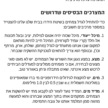
המצרכים הבסיסים שדרושים
כדי להתחיל לגדל צמחים בשיטת הידרו בבית שלנו עלינו להצטייד
במספר מרכיבים חשובים:
מיכל ייעודי.
מיכל שכזה יהיה אטום לנזילות, יציב ובעל תכונות
אל-חלד (קרי: עמיד לקורוזיה). המיכל חייב להיות מותאם
למקום שבו אנחנו מתעתדים לגדל (מחסן, שולחן, ארון, מרתף
וכו'), ובנוסף הוא צריך להתאים לטכניקת ההשקיה שנבחר.
מצע.
במצע נעגן את השורש של הצמחים. יש לא מעט סוגי
מצעים לבחירה, אם כי מומחים ממליצים למגדלים הביתיים
לרכוש מצע אינרטי, שאינו מתבלה וניחן באוורור טוב.
מים.
יש להקצות לגידולים הידרופוניים מי ברז שמאופיינים
במוליכות חשמלית e.c שבין 0.5 לבין 1.0 מילימוס.
מדיד מים.
המדיד נועד לעזור לנו לקבוע מתי יש להשקות את
הצמחים. ממקמים אותו בתוך המצע שבחרנו והוא למעשה
מהווה סמן המלמד אותנו על גובה התמיסה.